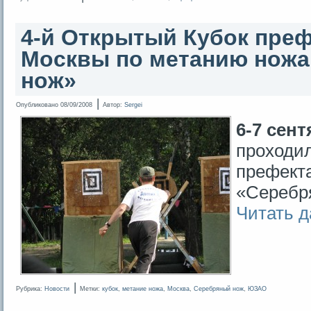
4-й Открытый Кубок пре
Москвы по метанию нож
нож»
|
Опубликовано
08/09/2008
Автор:
Sergei
6-7 сент
проходил
префект
«Серебр
Читать 
|
Рубрика:
Новости
Метки:
кубок
,
метание ножа
,
Москва
,
Серебряный нож
,
ЮЗАО