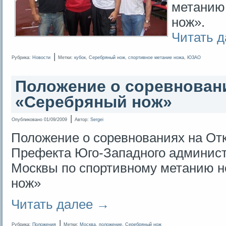
метанию
нож».
Читать 
|
Рубрика:
Новости
Метки:
кубок
,
Серебряный нож
,
спортивное метание ножа
,
ЮЗАО
Положение о соревнован
«Серебряный нож»
|
Опубликовано
01/09/2009
Автор:
Sergei
Положение о соревнованиях на От
Префекта Юго-Западного администр
Москвы по спортивному метанию 
нож»
Читать далее
→
|
Рубрика:
Положения
Метки:
Москва
,
положение
,
Серебряный нож