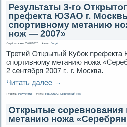
Результаты 3-го Открытог
префекта ЮЗАО г. Москв
спортивному метанию н
нож — 2007»
|
Опубликовано
03/09/2007
Автор:
Sergei
Третий Открытый Кубок префекта 
спортивному метанию ножа «Сереб
2 сентября 2007 г., г. Москва.
Читать далее
→
|
Рубрика:
Результаты
Метки:
результаты
,
Серебряный нож
Открытые соревнования 
метанию ножа «Серебрян