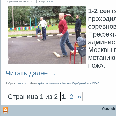
|
Опубликовано
03/09/2007
Автор:
Sergei
1-2 сент
проходи
соревнов
Префект
админист
Москвы 
метанию
нож».
Читать далее
→
|
Рубрика:
Новости
Метки:
кубок
,
метание ножа
,
Москва
,
Серебряный нож
,
ЮЗАО
Страница 1 из 2
1
2
»
Copyright