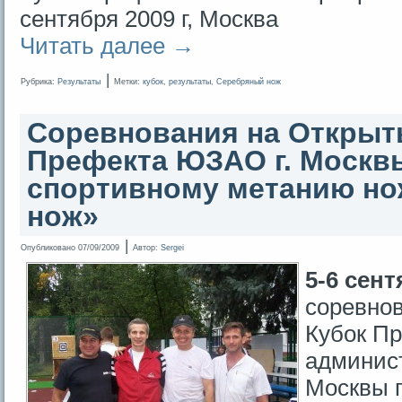
сентября 2009 г, Москва
Читать далее
→
|
Рубрика:
Результаты
Метки:
кубок
,
результаты
,
Серебряный нож
Соревнования на Открыт
Префекта ЮЗАО г. Москв
спортивному метанию н
нож»
|
Опубликовано
07/09/2009
Автор:
Sergei
5-6 сент
соревно
Кубок П
админист
Москвы 