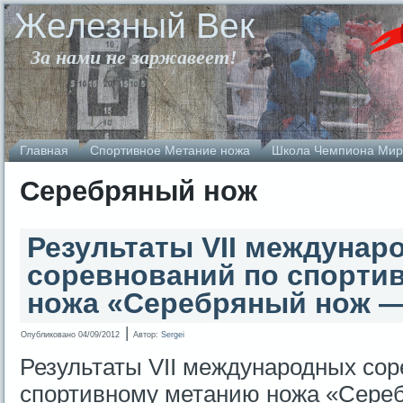
Железный Век
За нами не заржавеет!
Главная
Спортивное Метание ножа
Школа Чемпиона Мир
Серебряный нож
Результаты VII междунар
соревнований по спорти
ножа «Серебряный нож —
|
Опубликовано
04/09/2012
Автор:
Sergei
Результаты VII международных сор
спортивному метанию ножа «Сере