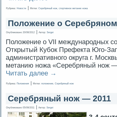
|
Рубрика:
Новости
Метки:
Серебряный нож
,
спортивное метание ножа
Положение о Серебряном
|
Опубликовано
20/08/2012
Автор:
Sergei
Положение о VII международных с
Открытый Кубок Префекта Юго-За
административного округа г. Москв
метанию ножа «Серебряный нож —
Читать далее
→
|
Рубрика:
Положения
Метки:
положение
,
Серебряный нож
Серебряный нож — 2011
|
Опубликовано
05/09/2011
Автор:
Sergei