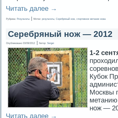
Читать далее
→
|
Рубрика:
Результаты
Метки:
результаты
,
Серебряный нож
,
спортивное метание ножа
Серебряный нож — 2012
|
Опубликовано
03/09/2012
Автор:
Sergei
1-2 сент
проходи
соревно
Кубок П
админист
Москвы 
метанию
нож — 20
Читать далее
→