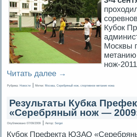
3-4 сент
проходи
соревно
Кубок П
админист
Москвы 
метанию
нож-2011
Читать далее
→
|
Рубрика:
Новости
Метки:
Москва
,
Серебряный нож
,
спортивное метание ножа
Результаты Кубка Префе
«Серебряный нож — 2009
|
Опубликовано
07/09/2009
Автор:
Sergei
Кубок Префекта ЮЗАО «Серебряны