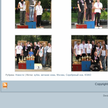
Рубрика:
Новости
|
Метки:
кубок
,
метание ножа
,
Москва
,
Серебряный нож
,
ЮЗАО
Copyright
Des