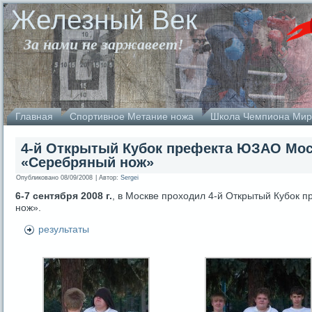
Железный Век
За нами не заржавеет!
Главная
Спортивное Метание ножа
Школа Чемпиона Мир
4-й Открытый Кубок префекта ЮЗАО Мос
«Серебряный нож»
Опубликовано
08/09/2008
|
Автор:
Sergei
6-7 сентября 2008 г.
, в Москве проходил 4-й Открытый Кубок
нож».
результаты