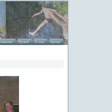
тование
Музей
О нас
Архив