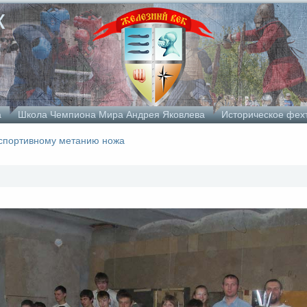
к
а
Школа Чемпиона Мира Андрея Яковлева
Историческое фех
спортивному метанию ножа