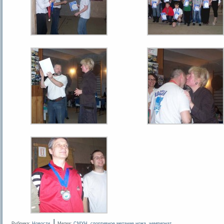
|
Рубрика:
Новости
Метки:
СМУН
,
спортивное метание ножа
,
чемпионат