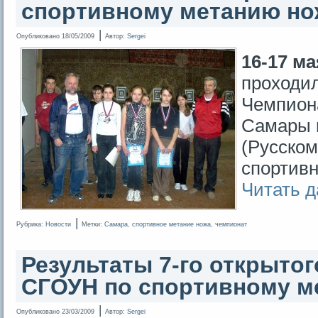
спортивному метанию но
|
Опубликовано
18/05/2009
Автор:
Sergei
16-17 ма
проходи
Чемпиона
Самары 
(Русском
спортивн
Читать 
|
Рубрика:
Новости
Метки:
Самара
,
спортивное метание ножа
,
чемпионат
Результаты 7-го открыто
СГОУН по спортивному м
|
Опубликовано
23/03/2009
Автор:
Sergei