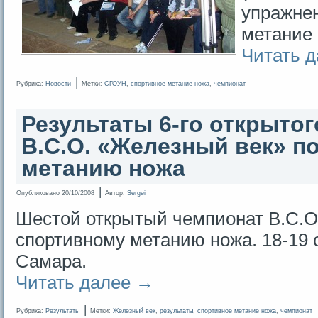
упражне
метание 
Читать 
|
Рубрика:
Новости
Метки:
СГОУН
,
спортивное метание ножа
,
чемпионат
Результаты 6-го открыто
В.С.О. «Железный век» п
метанию ножа
|
Опубликовано
20/10/2008
Автор:
Sergei
Шестой открытый чемпионат В.С.О
спортивному метанию ножа. 18-19 о
Самара.
Читать далее
→
|
Рубрика:
Результаты
Метки:
Железный век
,
результаты
,
спортивное метание ножа
,
чемпионат