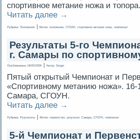
спортивное метание ножа и топора
Читать далее
→
|
Рубрика:
Положения
Метки:
положение
,
СГОАН
,
спортивное метание ножа
,
чемпионат
Результаты 5-го Чемпион
г. Самары по спортивном
|
Опубликовано
18/05/2009
Автор:
Sergei
Пятый открытый Чемпионат и Перв
«Спортивному метанию ножа». 16-1
Самара, СГОУН.
Читать далее
→
|
Рубрика:
Результаты
Метки:
первенство
,
результат
,
Самара
,
СГОУН
,
чемпионат
5-й Чемпионат и Первенст