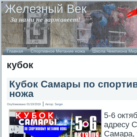
Железный Век
За нами не заржавеет!
Главная
Спортивное Метание ножа
Школа Чемпиона Мир
кубок
Кубок Самары по спорти
ножа
|
Опубликовано
01/10/2019
Автор:
Sergei
5-6 октяб
адресу С
Самара, 