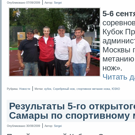
|
Опубликовано
07/09/2009
Автор:
Sergei
5-6 сент
соревно
Кубок П
админист
Москвы 
метанию
нож».
Читать 
|
Рубрика:
Новости
Метки:
кубок
,
Серебряный нож
,
спортивное метание ножа
,
ЮЗАО
Результаты 5-го открытого
Самары по спортивному 
|
Опубликовано
30/08/2009
Автор:
Sergei