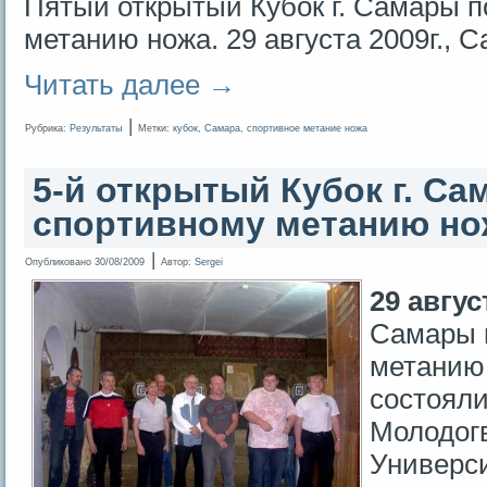
Пятый открытый Кубок г. Самары п
метанию ножа. 29 августа 2009г., 
Читать далее
→
|
Рубрика:
Результаты
Метки:
кубок
,
Самара
,
спортивное метание ножа
5-й открытый Кубок г. Са
спортивному метанию но
|
Опубликовано
30/08/2009
Автор:
Sergei
29 авгус
Самары 
метанию
состояли
Молодогв
Универс