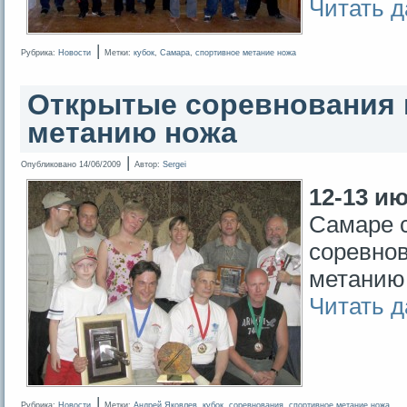
Читать 
|
Рубрика:
Новости
Метки:
кубок
,
Самара
,
спортивное метание ножа
Открытые соревнования 
метанию ножа
|
Опубликовано
14/06/2009
Автор:
Sergei
12-13 ию
Самаре 
соревнов
метанию
Читать 
|
Рубрика:
Новости
Метки:
Андрей Яковлев
,
кубок
,
соревнования
,
спортивное метание ножа