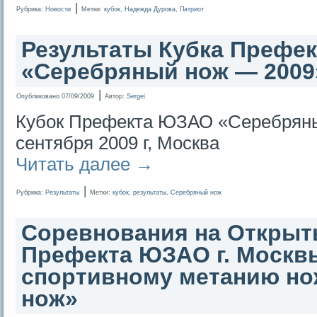
|
Рубрика:
Новости
Метки:
кубок
,
Надежда Дурова
,
Патриот
Результаты Кубка Префе
«Серебряный нож — 2009
|
Опубликовано
07/09/2009
Автор:
Sergei
Кубок Префекта ЮЗАО «Серебряны
сентября 2009 г, Москва
Читать далее
→
|
Рубрика:
Результаты
Метки:
кубок
,
результаты
,
Серебряный нож
Соревнования на Открыт
Префекта ЮЗАО г. Москв
спортивному метанию н
нож»