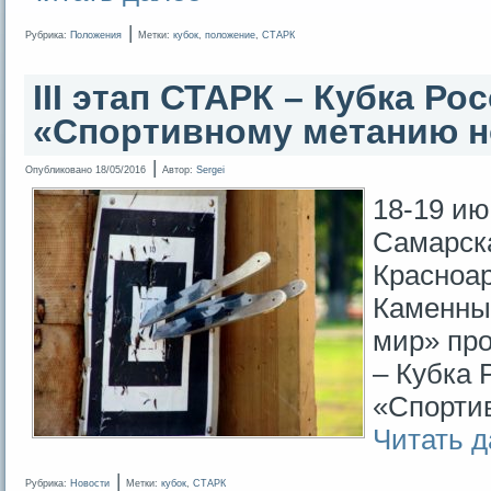
|
Рубрика:
Положения
Метки:
кубок
,
положение
,
СТАРК
III этап СТАРК – Кубка Ро
«Спортивному метанию 
|
Опубликовано
18/05/2016
Автор:
Sergei
18-19 ию
Самарска
Красноар
Каменны
мир» про
– Кубка 
«Спорти
Читать 
|
Рубрика:
Новости
Метки:
кубок
,
СТАРК