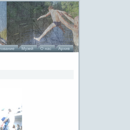
тование
Музей
О нас
Архив