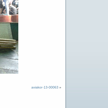
aviakor-13-00063
»