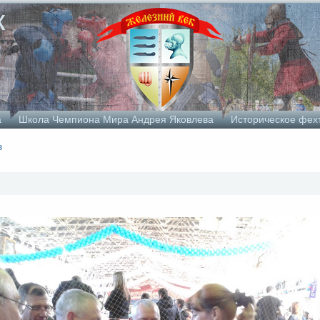
к
а
Школа Чемпиона Мира Андрея Яковлева
Историческое фех
в