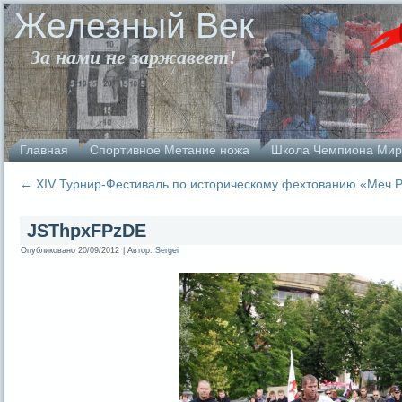
Железный Век
За нами не заржавеет!
Главная
Спортивное Метание ножа
Школа Чемпиона Мир
←
XIV Турнир-Фестиваль по историческому фехтованию «Меч 
JSThpxFPzDE
Опубликовано
20/09/2012
|
Автор:
Sergei