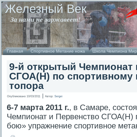
Железный Век
За нами не заржавеет!
Главная
Спортивное Метание ножа
Школа Чемпиона Мир
9-й открытый Чемпионат 
СГОА(Н) по спортивному
топора
|
Опубликовано
10/03/2011
Автор:
Sergei
6-7 марта 2011 г.
, в Самаре, состо
Чемпионат и Первенство СГОА(Н) 
бою» упражнение спортивное метан