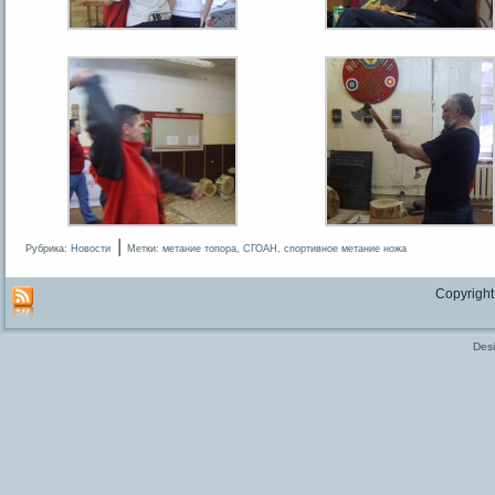
|
Рубрика:
Новости
Метки:
метание топора
,
СГОАН
,
спортивное метание ножа
Copyright
Des