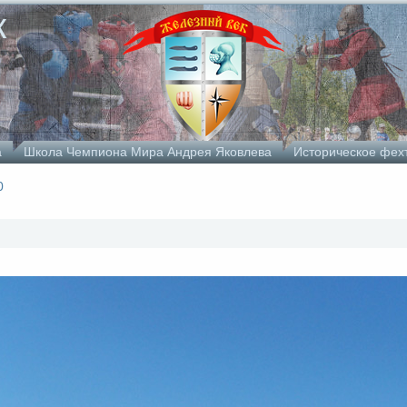
к
а
Школа Чемпиона Мира Андрея Яковлева
Историческое фех
0