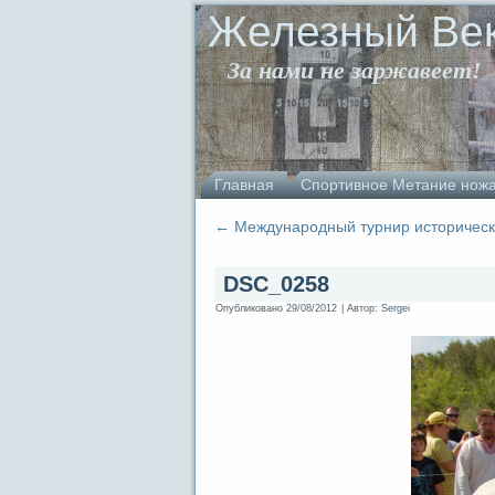
Железный Ве
За нами не заржавеет!
Главная
Спортивное Метание нож
←
Международный турнир исторически
DSC_0258
Опубликовано
29/08/2012
|
Автор:
Sergei