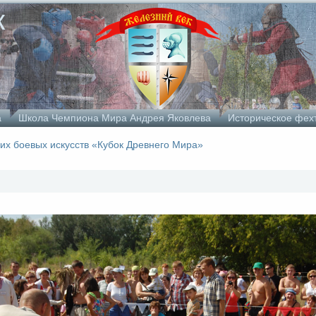
к
а
Школа Чемпиона Мира Андрея Яковлева
Историческое фех
х боевых искусств «Кубок Древнего Мира»