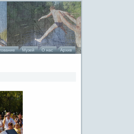
тование
Музей
О нас
Архив