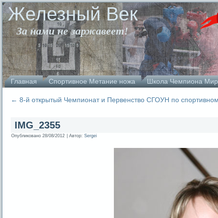
Железный Век
За нами не заржавеет!
Главная
Спортивное Метание ножа
Школа Чемпиона Мир
←
8-й открытый Чемпионат и Первенство СГОУН по спортивно
IMG_2355
Опубликовано
28/08/2012
|
Автор:
Sergei