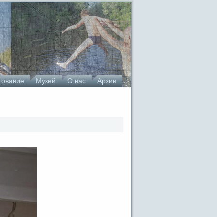
тование
Музей
О нас
Архив