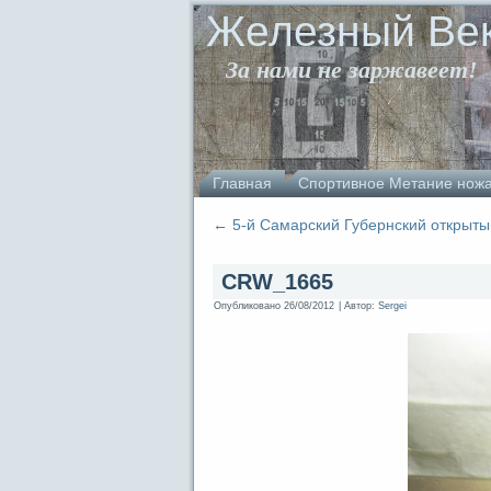
Железный Ве
За нами не заржавеет!
Главная
Спортивное Метание нож
←
5-й Самарский Губернский открыты
CRW_1665
Опубликовано
26/08/2012
|
Автор:
Sergei