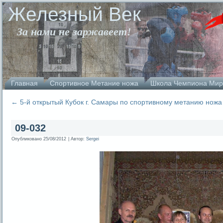
Железный Век
За нами не заржавеет!
Главная
Спортивное Метание ножа
Школа Чемпиона Мир
←
5-й открытый Кубок г. Самары по спортивному метанию ножа
09-032
Опубликовано
25/08/2012
|
Автор:
Sergei