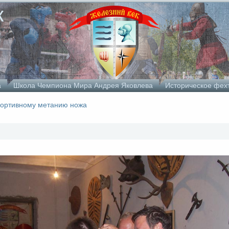
к
а
Школа Чемпиона Мира Андрея Яковлева
Историческое фех
спортивному метанию ножа