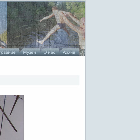
тование
Музей
О нас
Архив