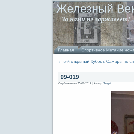
Железный Ве
За нами не заржавеет!
Главная
Спортивное Метание нож
←
5-й открытый Кубок г. Самары по 
09-019
Опубликовано
25/08/2012
|
Автор:
Sergei