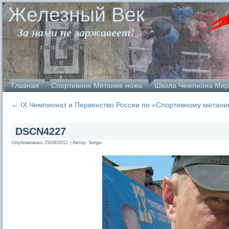
Железный Век
За нами не заржавеет!
Главная
Спортивное Метание ножа
Школа Чемпиона Мир
←
IX Чемпионат и Первенство России по «Спортивному метан
DSCN4227
Опубликовано
25/08/2012
|
Автор:
Sergei