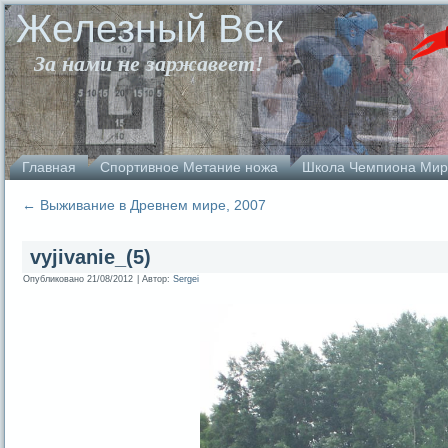
Железный Век
За нами не заржавеет!
Главная
Спортивное Метание ножа
Школа Чемпиона Мир
←
Выживание в Древнем мире, 2007
vyjivanie_(5)
Опубликовано
21/08/2012
|
Автор:
Sergei