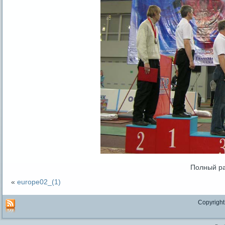
Полный р
«
europe02_(1)
Copyright