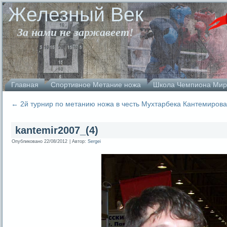
Железный Век
За нами не заржавеет!
Главная
Спортивное Метание ножа
Школа Чемпиона Мир
←
2й турнир по метанию ножа в честь Мухтарбека Кантемирова
kantemir2007_(4)
Опубликовано
22/08/2012
|
Автор:
Sergei