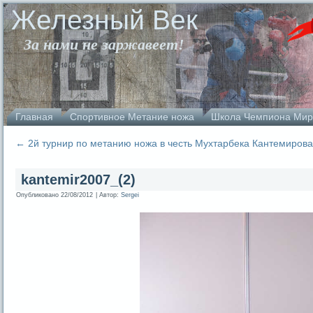
Железный Век
За нами не заржавеет!
Главная
Спортивное Метание ножа
Школа Чемпиона Мир
←
2й турнир по метанию ножа в честь Мухтарбека Кантемирова
kantemir2007_(2)
Опубликовано
22/08/2012
|
Автор:
Sergei