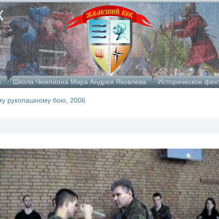
к
а
Школа Чемпиона Мира Андрея Яковлева
Историческое фех
му рукопашному бою, 2006