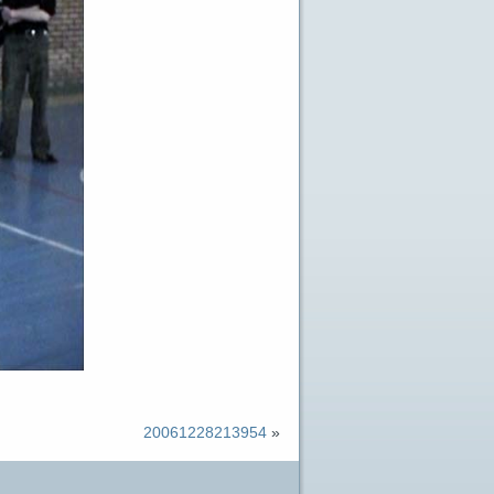
20061228213954
»