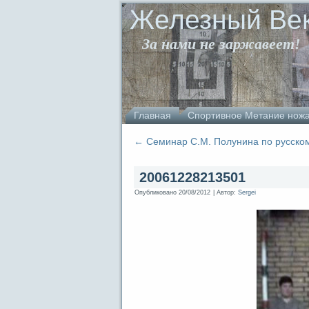
Железный Ве
За нами не заржавеет!
Главная
Спортивное Метание нож
←
Семинар С.М. Полунина по русско
20061228213501
Опубликовано
20/08/2012
|
Автор:
Sergei