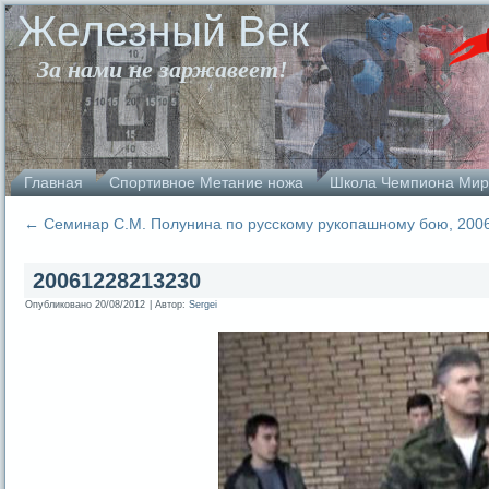
Железный Век
За нами не заржавеет!
Главная
Спортивное Метание ножа
Школа Чемпиона Мир
←
Семинар С.М. Полунина по русскому рукопашному бою, 200
20061228213230
Опубликовано
20/08/2012
|
Автор:
Sergei