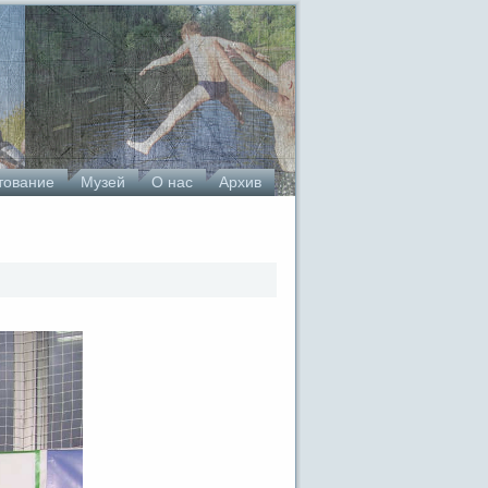
тование
Музей
О нас
Архив