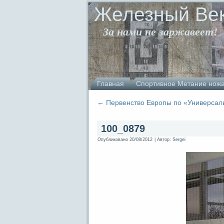
Железный Ве
За нами не заржавеет!
Главная
Спортивное Метание нож
←
Первенство Европы по «Универсаль
100_0879
Опубликовано
20/08/2012
|
Автор:
Sergei