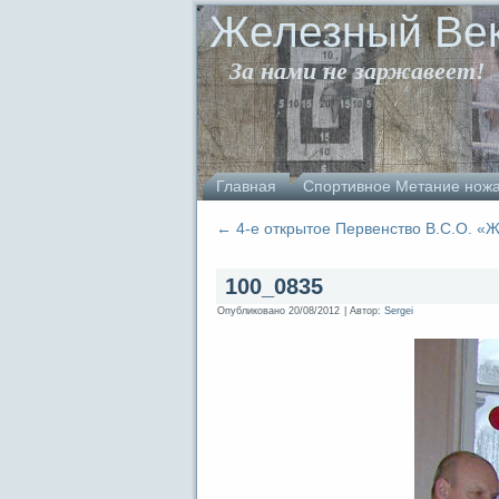
Железный Ве
За нами не заржавеет!
Главная
Спортивное Метание нож
←
4-е открытое Первенство В.С.О. «
100_0835
Опубликовано
20/08/2012
|
Автор:
Sergei