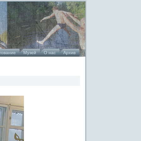
тование
Музей
О нас
Архив