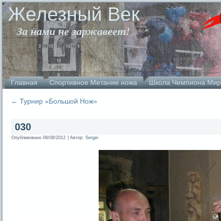
Железный Век
За нами не заржавеет!
Главная
Спортивное Метание ножа
Школа Чемпиона Мир
←
Турнир «Большой Нож»
030
Опубликовано
08/08/2012
|
Автор:
Sergei