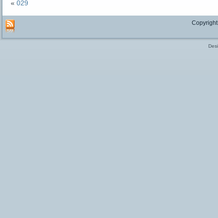
«
029
Copyright
Des