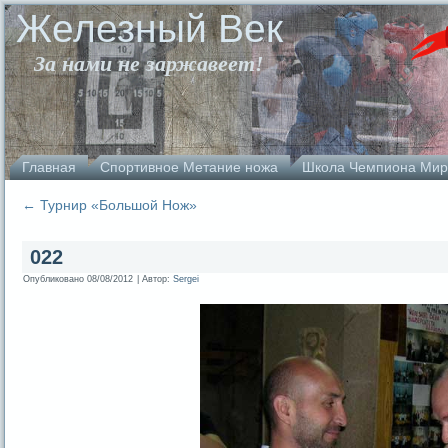
Железный Век
За нами не заржавеет!
Главная
Спортивное Метание ножа
Школа Чемпиона Мир
←
Турнир «Большой Нож»
022
Опубликовано
08/08/2012
|
Автор:
Sergei