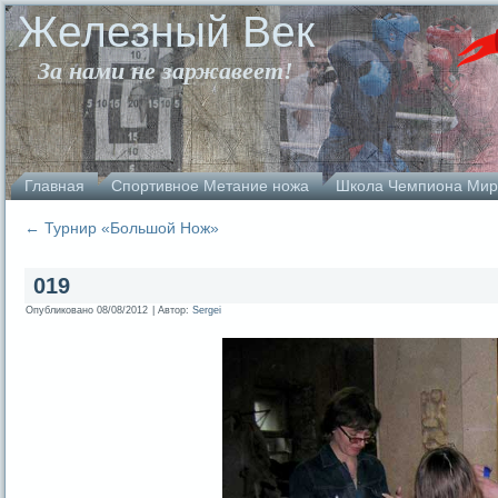
Железный Век
За нами не заржавеет!
Главная
Спортивное Метание ножа
Школа Чемпиона Мир
←
Турнир «Большой Нож»
019
Опубликовано
08/08/2012
|
Автор:
Sergei