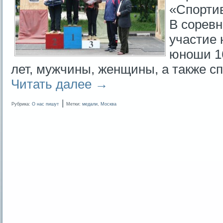
«Спорти
В сорев
участие 
юноши 16
лет, мужчины, женщины, а также 
Читать далее
→
|
Рубрика:
О нас пишут
Метки:
медали
,
Москва