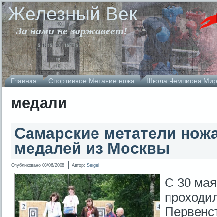
Железный Век
За нами не заржавеет!
Главная
Спортивное Метание ножа
Школа Чемпиона Мир
медали
Самарские метатели ножа
медалей из Москвы
|
Опубликовано
03/06/2008
Автор:
Sergei
С 30 мая
проходи
Первенст