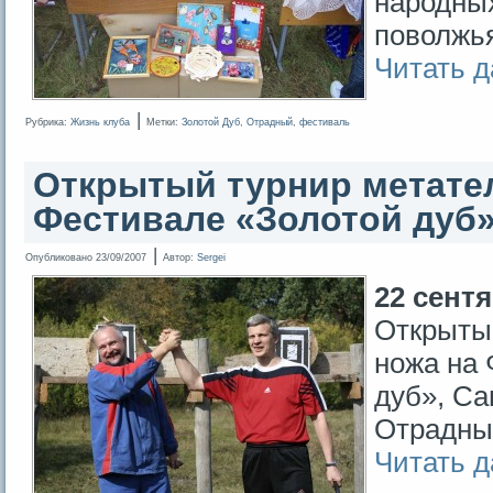
народны
поволжья
Читать 
|
Рубрика:
Жизнь клуба
Метки:
Золотой Дуб
,
Отрадный
,
фестиваль
Открытый турнир метате
Фестивале «Золотой дуб»
|
Опубликовано
23/09/2007
Автор:
Sergei
22 сентя
Открыты
ножа на 
дуб», Са
Отрадны
Читать 