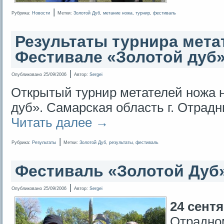
|
Рубрика:
Новости
Метки:
Золотой Дуб
,
метание ножа
,
турнир
,
фестиваль
Результаты турнира мета
Фестивале «Золотой дуб
|
Опубликовано
25/09/2006
Автор:
Sergei
Открытый турнир метателей ножа 
дуб». Самарская область г. Отрадн
Читать далее
→
|
Рубрика:
Результаты
Метки:
Золотой Дуб
,
результаты
,
фестиваль
Фестиваль «Золотой Дуб»
|
Опубликовано
25/09/2006
Автор:
Sergei
24 сентя
Отрадно