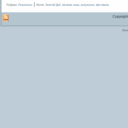
|
Рубрика:
Результаты
Метки:
Золотой Дуб
,
метание ножа
,
результаты
,
фестиваль
Copyright
Des