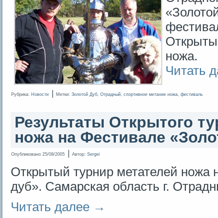
«Золотой
фестива
Открыты
ножа.
Читать 
|
Рубрика:
Новости
Метки:
Золотой Дуб
,
Отрадный
,
спортивное метание ножа
,
фестиваль
Результаты Открытого ту
ножа на Фестивале «Золо
|
Опубликовано
25/09/2005
Автор:
Sergei
Открытый турнир метателей ножа 
дуб». Самарская область г. Отрадн
Читать далее
→