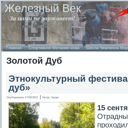
Железный Век
За нами не заржавеет!
Главная
Спортивное Метание ножа
Школа Чемпиона Мир
Золотой Дуб
Этнокультурный фестива
дуб»
|
Опубликовано
17/09/2012
Автор:
Sergei
15 сентя
Отрадны
проходил