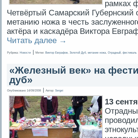
рамках 
Четвёртый Самарский Губернский 
метанию ножа в честь заслуженног
актёра и каскадёра Виктора Евгра
Читать далее
→
|
Рубрика:
Новости
Метки:
Виктор Евграфов
,
Золотой Дуб
,
метание ножа
,
Отрадный
,
фестиваль
«Железный век» на фест
дуб»
|
Опубликовано
14/09/2008
Автор:
Sergei
13 сентя
Отрадный
проводил
этнокул