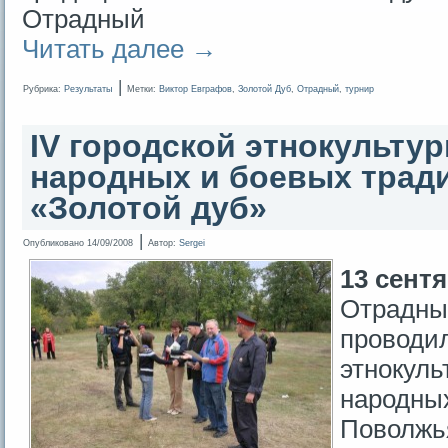
Отрадный
Читать далее
→
|
Рубрика:
Результаты
Метки:
Виктор Евграфов
,
Золотой Дуб
,
Отрадный
,
турнир
IV городской этнокульту
народных и боевых трад
«Золотой дуб»
|
Опубликовано
14/09/2008
Автор:
Sergei
13 сентя
Отрадный
проводил
этнокул
народны
Поволжья