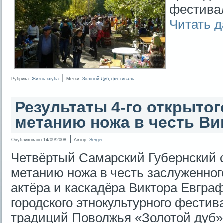
фестивал
Читать 
|
Рубрика:
Жизнь клуба
Метки:
Золотой Дуб
,
фестиваль
Результаты 4-го открытог
метанию ножа в честь Ви
|
Опубликовано
14/09/2008
Автор:
Sergei
Четвёртый Самарский Губернский 
метанию ножа в честь заслуженног
актёра и каскадёра Виктора Евграф
городского этнокультурного фести
традиций Поволжья «Золотой дуб». 