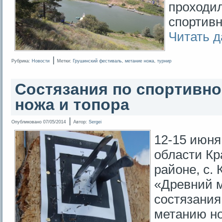
проходил
спортив
Читать 
|
Рубрика:
Новости
Метки:
Грушинский фестиваль
,
метание ножа
,
турнир
Состязания по спортивн
ножа и топора
|
Опубликовано
07/05/2014
Автор:
Sergei
12-15 июня 
области К
районе, с.
«Древний 
состязания
метанию но