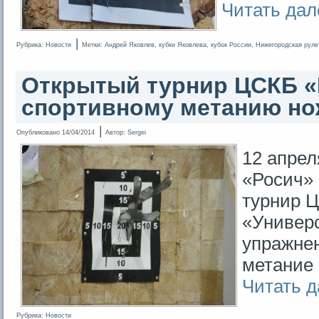
Читать да
|
Рубрика:
Новости
Метки:
Андрей Яковлев
,
кубки Яковлева
,
кубок России
,
Нижегородская руле
Открытый турнир ЦСКБ «
спортивному метанию но
|
Опубликовано
14/04/2014
Автор:
Sergei
12 апреля
«Росич»
турнир 
«Универ
упражне
метание 
Читать 
Рубрика:
Новости