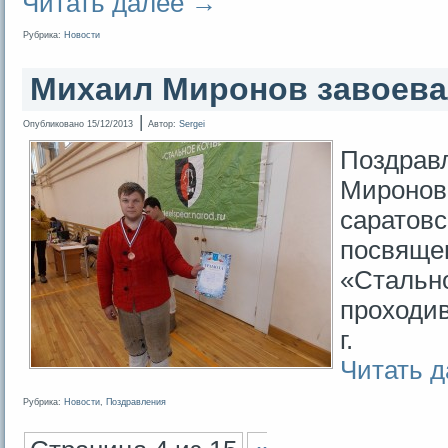
Читать далее
→
Рубрика:
Новости
Михаил Миронов завоева
|
Опубликовано
15/12/2013
Автор:
Sergei
Поздрав
Миронов
саратовс
посвящен
«Стально
проходив
г.
Читать 
Рубрика:
Новости
,
Поздравления