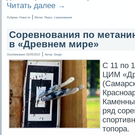
Читать далее
→
|
Рубрика:
Новости
Метки:
Перун
,
соревнования
Соревнования по метани
в «Древнем мире»
|
Опубликовано
02/05/2015
Автор:
Sergei
С 11 по 
ЦИМ «Др
(Самарск
Красноар
Каменны
ряд соре
спортив
топора.