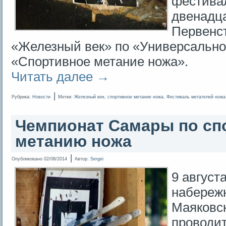
фестива
двенадца
Первенст
«Железный век» по «Универсальн
«Спортивное метание ножа».
Читать далее
→
|
Рубрика:
Новости
Метки:
Железный век
,
спортивное метание ножа
,
Фестиваль метателей ножа
Чемпионат Самары по сп
метанию ножа
|
Опубликовано
02/08/2014
Автор:
Sergei
9 августа
набережн
Маяковск
проводи