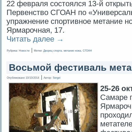
22 февраля состоялся 13-й открыт
Первенство СГОАН по «Универсал
упражнение спортивное метание нож
Ярмарочная, 17.
Читать далее
→
|
Рубрика:
Новости
Метки:
Дворец спорта
,
метание ножа
,
СГОАН
Восьмой фестиваль мета
|
Опубликовано
10/10/2014
Автор:
Sergei
25-26 ок
Самаре п
Ярмароч
проходи
метателе