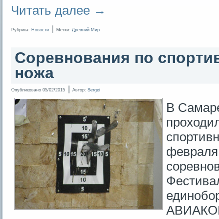
Читать далее
→
|
Рубрика:
Новости
Метки:
Древний Мир
Соревнования по спорти
ножа
|
Опубликовано
05/02/2015
Автор:
Sergei
В Самаре
проходи
спортивн
февраля 
соревнов
Фестива
единобор
АВИАКОР 