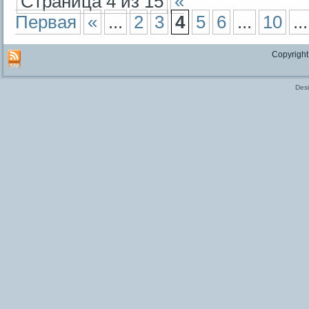
Страница 4 из 15
«
Первая
«
...
2
3
4
5
6
...
10
...
Copyright
Des