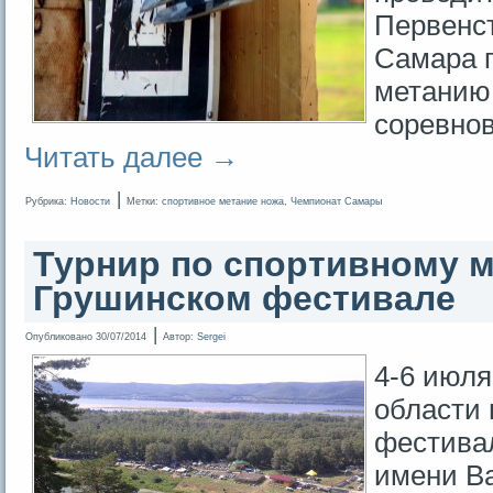
Первенст
Самара 
метанию
соревнов
Читать далее
→
|
Рубрика:
Новости
Метки:
спортивное метание ножа
,
Чемпионат Самары
Турнир по спортивному 
Грушинском фестивале
|
Опубликовано
30/07/2014
Автор:
Sergei
4-6 июля
области 
фестивал
имени В