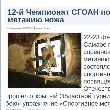
12-й Чемпионат СГОАН п
метанию ножа
|
Опубликовано
25/02/2014
Автор:
Sergei
22-23 фе
Самаре 
соревнов
метанию
состоял
спортивн
посвящё
Отечеств
прошел открытый Областной турни
бою» упражнение «Спортивное мет