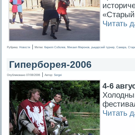
историче
«Старый 
Читать 
|
Рубрика:
Новости
Метки:
Кирилл Соболев
,
Михаил Миронов
,
рыцарский турнир
,
Самара
,
Стар
Гиперборея-2006
|
Опубликовано
07/08/2006
Автор:
Sergei
4-6 авгус
Холодны
фестива
Читать 