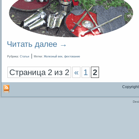
Читать далее
→
|
Рубрика:
Статьи
Метки:
Железный век
,
фехтование
Страница 2 из 2
«
1
2
Copyright
Des