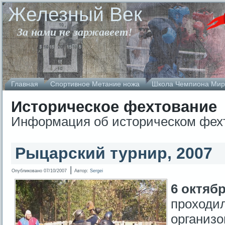
Железный Век
За нами не заржавеет!
Главная
Спортивное Метание ножа
Школа Чемпиона Мир
Историческое фехтование
Информация об историческом фехт
Рыцарский турнир, 2007
|
Опубликовано
07/10/2007
Автор:
Sergei
6 октябр
проходил
организ