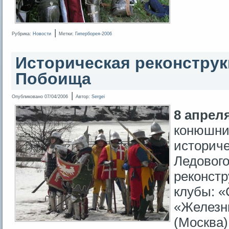
|
Рубрика:
Новости
Метки:
Гиперборея-2006
Историческая реконструк
Побоища
|
Опубликовано
07/04/2006
Автор:
Sergei
8 апреля
конюшни
историче
Ледовог
реконстр
клубы: «
«Железн
(Москва)