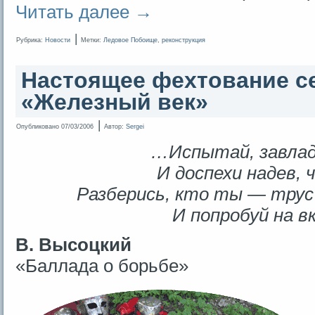
Читать далее
→
|
Рубрика:
Новости
Метки:
Ледовое Побоище
,
реконструкция
Настоящее фехтование с
«Железный век»
|
Опубликовано
07/03/2006
Автор:
Sergei
…Испытай, завла
И доспехи надев, 
Разберись, кто ты — трус 
И попробуй на в
В. Высоцкий
«Баллада о борьбе»