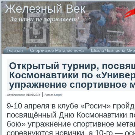
Железный Век
За нами не заржавеет!
Главная
Спортивное Метание ножа
Школа Чемпиона Мир
Открытый турнир, посв
Космонавтики по «Униве
упражнение спортивное 
|
Опубликовано
01/04/2016
Автор:
Sergei
9-10 апреля в клубе «Росич» пройд
посвящённый Дню Космонавтики п
бою» упражнение спортивное метан
соревнуются новички, а 10-го — о