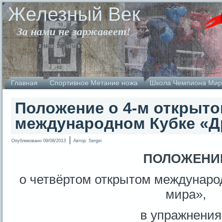
Железный Век
За нами не заржавеет!
Главная
Спортивное Метание ножа
Школа Чемпиона Мир
Положение о 4-м открыт
международном Кубке «Д
|
Опубликовано
09/08/2013
Автор:
Sergei
ПОЛОЖЕНИ
о четвёртом открытом междунаро
мира»,
в упражнения