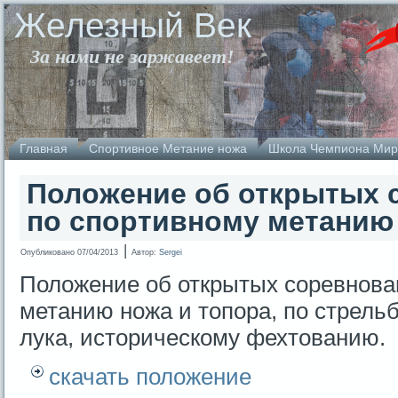
Железный Век
За нами не заржавеет!
Главная
Спортивное Метание ножа
Школа Чемпиона Мир
Положение об открытых 
по спортивному метанию 
|
Опубликовано
07/04/2013
Автор:
Sergei
Положение об открытых соревнова
метанию ножа и топора, по стрель
лука, историческому фехтованию.
скачать положение