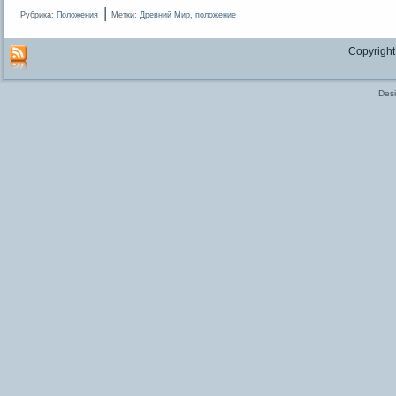
|
Рубрика:
Положения
Метки:
Древний Мир
,
положение
Copyright
Des