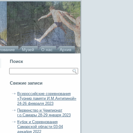
тование
Музей
О нас
Архив
Поиск
Свежие записи
Всероссийские соревнования
«Турнир памяти И.М.Антипиной»
24-26 февраля 2023
Первенство и Чемпионат
г.о.Самары 28-29 января 2023
Кубок и Соревнования
Самарской области 03-04
декабря 2022