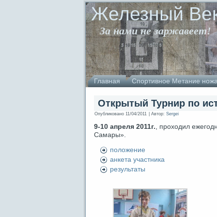
Железный Ве
За нами не заржавеет!
Главная
Спортивное Метание нож
Открытый Турнир по ис
Опубликовано
11/04/2011
|
Автор:
Sergei
9-10 апреля 2011г.
, проходил ежегод
Самары».
положение
анкета участника
результаты