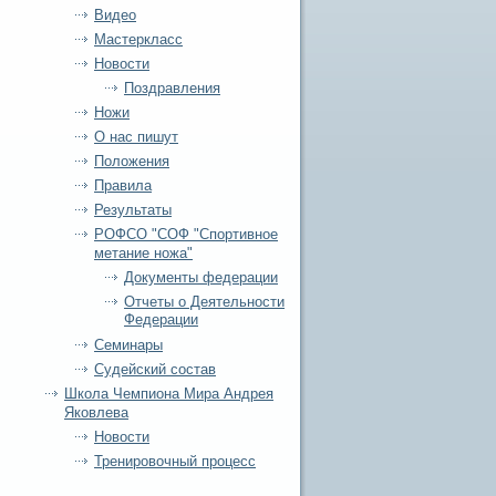
Видео
Мастеркласс
Новости
Поздравления
Ножи
О нас пишут
Положения
Правила
Результаты
РОФСО "СОФ "Спортивное
метание ножа"
Документы федерации
Отчеты о Деятельности
Федерации
Семинары
Судейский состав
Школа Чемпиона Мира Андрея
Яковлева
Новости
Тренировочный процесс