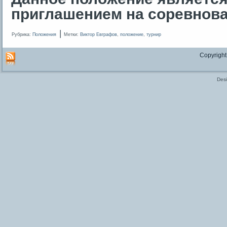
приглашением на соревнова
|
Рубрика:
Положения
Метки:
Виктор Евграфов
,
положение
,
турнир
Copyright
Des