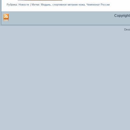
Рубрика:
Новости
|
Метки:
Медынь
,
спортивное метание ножа
,
Чемпионат России
Copyright
Des