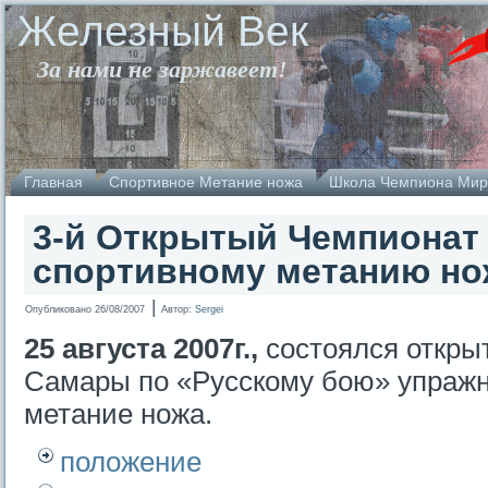
Железный Век
За нами не заржавеет!
Главная
Спортивное Метание ножа
Школа Чемпиона Мир
3-й Открытый Чемпионат 
спортивному метанию нож
|
Опубликовано
26/08/2007
Автор:
Sergei
25 августа 2007г.,
состоялся откры
Самары по «Русскому бою» упражн
метание ножа.
положение