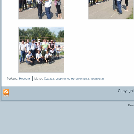
|
Рубрика:
Новости
Метки:
Самара
,
спортивное метание ножа
,
чемпионат
Copyright
Des