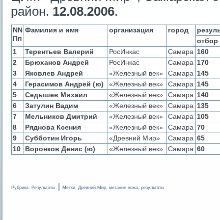
район.
12.08.2006
.
NN
Фамилия и имя
организация
город
резул
Пп
отбор
1
Терентьев Валерий
РосИнкас
Самара
160
2
Брюханов Андрей
РосИнкас
Самара
170
3
Яковлев Андрей
«Железный век»
Самара
145
4
Герасимов Андрей (ю)
«Железный век»
Самара
145
5
Седышев Михаил
«Железный век»
Самара
140
6
Затулин Вадим
«Железный век»
Самара
135
7
Мельников Дмитрий
«Железный век»
Самара
105
8
Ряднова Ксения
«Железный век»
Самара
70
9
Субботин Игорь
«Древний Мир»
Самара
65
10
Воронков Денис (ю)
«Железный век»
Самара
60
|
Рубрика:
Результаты
Метки:
Древний Мир
,
метание ножа
,
результаты