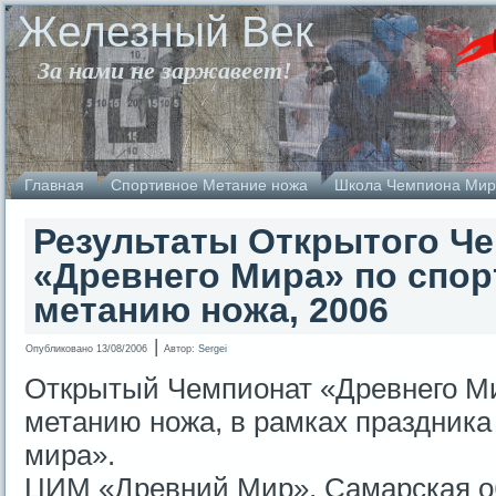
Железный Век
За нами не заржавеет!
Главная
Спортивное Метание ножа
Школа Чемпиона Мир
Результаты Открытого Ч
«Древнего Мира» по спо
метанию ножа, 2006
|
Опубликовано
13/08/2006
Автор:
Sergei
Открытый Чемпионат «Древнего Ми
метанию ножа, в рамках праздника
мира».
ЦИМ «Древний Мир», Самарская о