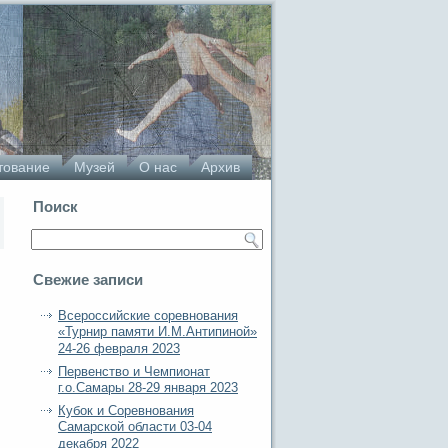
тование
Музей
О нас
Архив
Поиск
Свежие записи
Всероссийские соревнования
«Турнир памяти И.М.Антипиной»
24-26 февраля 2023
Первенство и Чемпионат
г.о.Самары 28-29 января 2023
Кубок и Соревнования
Самарской области 03-04
декабря 2022