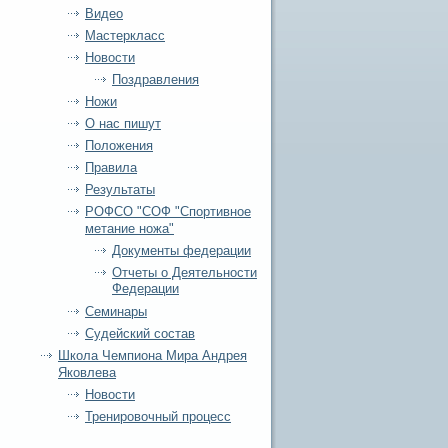
Видео
Мастеркласс
Новости
Поздравления
Ножи
О нас пишут
Положения
Правила
Результаты
РОФСО "СОФ "Спортивное
метание ножа"
Документы федерации
Отчеты о Деятельности
Федерации
Семинары
Судейский состав
Школа Чемпиона Мира Андрея
Яковлева
Новости
Тренировочный процесс