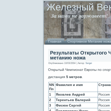
Железный Ве
За нами не заржавеет!
Главная
Спортивное Метание нож
Результаты Открытого 
метанию ножа
Опубликовано
10/03/2004
|
Автор:
Sergei
Открытый Чемпионат Европы по спортив
дистанция
5 метров
.
NN
Фамилия и имя
Страна
Пп
1
Яковлев Андрей
Россия
2
Терентьев Валерий
Россия
3
Фисюн Сергей
Россия
4
Павлюкевич Игорь
Россия