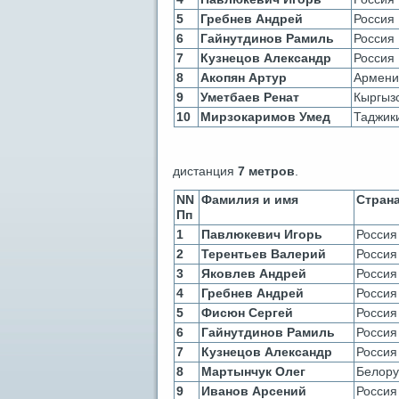
5
Гребнев Андрей
Россия
6
Гайнутдинов Рамиль
Россия
7
Кузнецов Александр
Россия
8
Акопян Артур
Армени
9
Уметбаев Ренат
Кыргыз
10
Мирзокаримов Умед
Таджик
дистанция
7 метров
.
NN
Фамилия и имя
Стран
Пп
1
Павлюкевич Игорь
Россия
2
Терентьев Валерий
Россия
3
Яковлев Андрей
Россия
4
Гребнев Андрей
Россия
5
Фисюн Сергей
Россия
6
Гайнутдинов Рамиль
Россия
7
Кузнецов Александр
Россия
8
Мартынчук Олег
Белору
9
Иванов Арсений
Россия