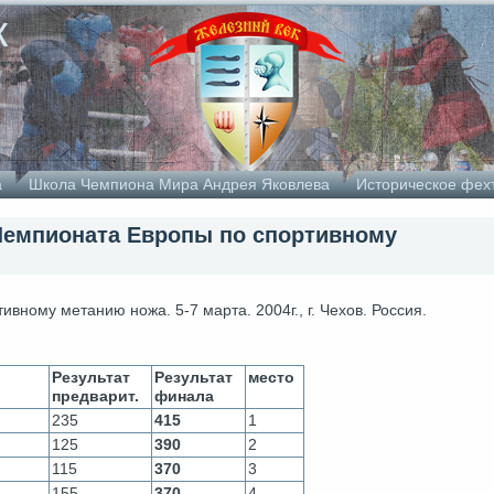
к
а
Школа Чемпиона Мира Андрея Яковлева
Историческое фех
Чемпионата Европы по спортивному
ному метанию ножа. 5-7 марта. 2004г., г. Чехов. Россия.
Результат
Результат
место
предварит.
финала
235
415
1
125
390
2
115
370
3
155
370
4